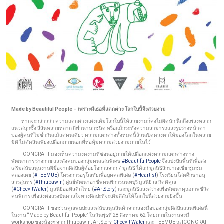
Made by Beautiful People – เพราะมีเธอที่แตกต่าง โลกใบนี้จึงสวยงาม
หากจะกล่าวว่า ความแตกต่างแต่งแต้มโลกใบนี้ให้สวยงามก็คงไม่ผิดนัก นึกถึงเพลงหลาก
แนวสนุกซึ้ง สีสันหลายหลาก กีฬานานาชนิด หรือแม้กระทั่งความสามารถและรูปร่างหน้าตา
ของผู้คนที่ไม่ซ้ำกันแม้แต่คนเดียว ความแตกต่างทั้งหมดนี้ล้วนเปิดดวงตาให้มองโลกในหลาย
มิติ ไม่ตัดสินเพียงเปลือกภายนอกที่ห่อหุ้มความสวยงามภายในไว้
ICONCRAFT มองเห็นความงดงามที่ซ่อนอยู่ภายใต้เปลือกแห่งความแตกต่างทาง
พัฒนาการ ร่างกาย และสังคมของกลุ่มคนแสนพิเศษ
#BeautifulPeople
จึงแบ่งปันพื้นที่เพื่อส่ง
เสริมสนับสนุนงานฝีมือจากศิลปินผู้ด้อยโอกาสจาก 7 มูลนิธิ ได้แก่ มูลนิธิสิกขาเอเชีย ชุมชม
คลองเตย (
#FEEMUE
) โครงการอรุโณทัยเพื่อบุคคลพิเศษ (
#Heartist
) โรงเรียนโสตศึกษาอนุ
สารสุนทร (
#Thitipawin
) ศูนย์พัฒนาอาชีพคนพิการนนทบุรี มูลนิธิ ณ กิตติคุณ
(
#CheevitWater
) มูลนิธิออทิสติกไทย (
#ArtStory
) และมูลนิธิแสงสว่างเพื่อพัฒนาคุณภาพชีวิต
คนพิการ เพื่อส่งต่อแรงบันดาลใจทางศิลปะที่จะเติมสีสันให้โลกใบนี้สวยงามยิ่งขึ้น
ICONCRAFT ขอชวนคุณพบปะและสนับสนุนสินค้าจากสองมือของกลุ่มศิลปินแสนพิเศษนี้
ในงาน “Made by Beautiful People” ในวันพุธที่ 28 สิงหาคม 62 โดยภายในงานจะมี
workshop ของน้องๆ จาก Thitipawin, Art Story,
Cheevit Water
และ FEEMUE ณ ICONCRAFT