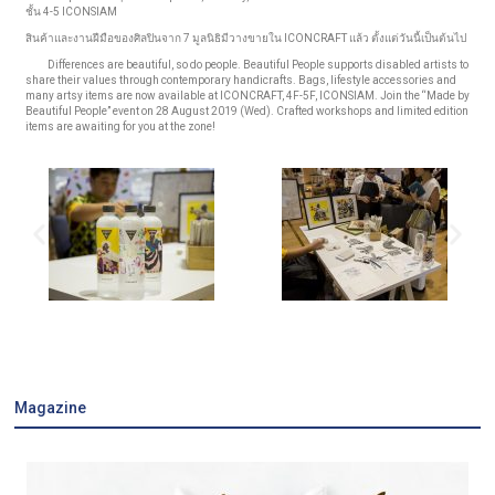
ชั้น 4-5 ICONSIAM
สินค้าและงานฝีมือของศิลปินจาก 7 มูลนิธิมีวางขายใน ICONCRAFT แล้ว ตั้งแต่วันนี้เป็นต้นไป
Differences are beautiful, so do people. Beautiful People supports disabled artists to
share their values through contemporary handicrafts. Bags, lifestyle accessories and
many artsy items are now available at ICONCRAFT, 4F-5F, ICONSIAM. Join the “Made by
Beautiful People” event on 28 August 2019 (Wed). Crafted workshops and limited edition
items are awaiting for you at the zone!
Magazine