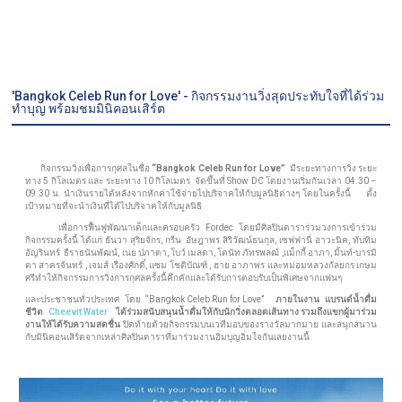
'Bangkok Celeb Run for Love' - กิจกรรมงานวิ่งสุดประทับใจที่ได้ร่วม
ทำบุญ พร้อมชมมินิคอนเสิร์ต
กิจกรรมวิ่งเพื่อการกุศลในชื่อ
“Bangkok Celeb Run
for Love”
มีระยะทางการวิ่ง ระยะ
ทาง 5 กิโลเมตร และ ระยะทาง 10 กิโลเมตร จัดขึ้นที่ Show DC โดยงานเริ่มกันเวลา 04.30 –
09.30 น. นำเงินรายได้หลังจากหักค่าใช้จ่ายไปบริจาคให้กับมูลนิธิต่างๆ โดยในครั้งนี้ ตั้ง
เป้าหมายที่จะนำเงินที่ได้ไปบริจาคให้กับมูลนิธิ
เพื่อการฟื้นฟูพัฒนาเด็กและครอบครัว Fordec โดยมีศิลปินดาราร่วมวงการเข้าร่วม
กิจกรรมครั้งนี้ ได้แก่ ธันวา สุริยจักร, กรีน อัษฎาพร สิริวัฒน์ธนกุล, เซฟฟานี่ อาวะนิค, ทับทิม
อัญรินทร์ ธีราธนันพัฒน์, เนย ปภาดา, โบว์ เมลดา, โดนัท ภัทรพลฒ์ ,แม็กกี้ อาภา, มิ้นท์-บารมิ
ตา สาครจันทร์ , เจมส์ เรืองศักดิ์, แซม โชติบัณฑ์ , ฮาย อาภาพร และหม่อมหลวงกัลยกร เกษม
ศรีทำให้กิจกรรมการวิ่งการกุศลครั้งนี้คึกคักและได้รับการตอบรับเป็นพิเศษจากแฟนๆ
และประชาชนทั่วประเทศ โดย “Bangkok Celeb Run for Love”
ภายในงาน แบรนด์น้ำดื่ม
ชีวิต
Cheevit Water
ได้ร่วมสนับสนุนน้ำดื่มให้กับนักวิ่งตลอดเส้นทาง รวมถึงแขกผู้มาร่วม
งานให้ได้รับความสดชื่น
ปิดท้ายด้วยกิจกรรมบนเวทีมอบของรางวัลมากมาย และสนุกสนาน
กับมินิคอนเสิร์ตจากเหล่าศิลปินดาราที่มาร่วมงานอิ่มบุญอิ่มใจกันเลยงานนี้