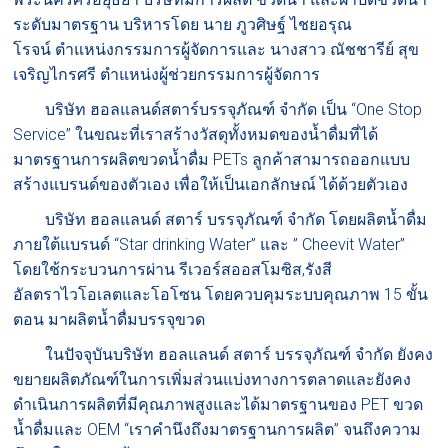
ระดับมาตรฐาน บริหารโดย นาย ภูวศิษฐ์ ไชยอรุณ
โรจน์ ตำแหน่งกรรมการผู้จัดการและ นางสาว ณัชชารีย์ สุข
เจริญไกรศรี ตำแหน่งผู้ช่วยกรรมการผู้จัดการ
บริษัท ฮอลแลนด์สตาร์บรรจุภัณฑ์ จำกัด เป็น “One Stop
Service” ในขณะที่เราสร้างวัสดุทั้งหมดของน้ำดื่มที่ได้
มาตรฐานการผลิตขวดน้ำดื่ม PETs ลูกค้าสามารถออกแบบ
สร้างแบรนด์ของตัวเอง เพื่อให้เป็นเอกลักษณ์ ได้ด้วยตัวเอง
บริษัท ฮอลแลนด์ สตาร์ บรรจุภัณฑ์ จำกัด โดยผลิตน้ำดื่ม
ภายใต้แบรนด์ “Star drinking Water” และ ” Cheevit Water”
โดยใช้กระบวนการผ่าน รีเวอร์สออสโมซิส,รังสี
อัลตราไวโอเลตและโอโซน โดยควบคุมระบบคุณภาพ 15 ขั้น
ตอน มาผลิตนํ้าดื่มบรรจุขวด
ในปัจจุบันบริษัท ฮอลแลนด์ สตาร์ บรรจุภัณฑ์ จำกัด ยังคง
ขยายผลิตภัณฑ์ในการเพิ่มส่วนแบ่งทางการตลาดและยังคง
ดำเนินการผลิตที่มีคุณภาพสูงและได้มาตรฐานของ PET ขวด
น้ำดื่มและ OEM “เราคำนึงถึงมาตรฐานการผลิต” จนถึงความ