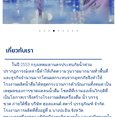
เกี่ยวกับเรา
ในปี 2553 กรุงเทพมหานครประสบภัยน้ำท่วม
ปรากฏการณ์เหล่านี้ทำให้เกิดความวุ่นวายมากมายทั่วพื้นที่
และธุรกิจจำนวนมากโดนผลกระทบจากอุทกภัยจึงทำให้
โรงงานผลิตนํ้าดื่มได้หยุดกระบวนการดำเนินงานทั้งหมด เป็น
เหตุผลของการขาดแคลนน้ำดื่ม โชคดีที่เรามองเห็นวิกฤติที่
เป็นโอกาสเราจึงสร้างโรงงานผลิตเครื่องดื่ม น้ำ บรรจุ
ขวด ภายใต้ชื่อ บริษัท ฮอลแลนด์ สตาร์ บรรจุภัณฑ์ จำกัด
โรงงานการผลิตที่ตั้งอยู่ที่ อ.บางปะอิน จังหวัด
พระนครศรีอยุธยา บริษัทมีการผลิต ขวดน้ำ และฝาปิดขวดน้ำ